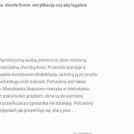
 złeciła firmie weryfikację czy aby legalnie
optymistyczną osobą, pomimo iż życie mocno ją
euleczalną chorobą kości. Przeszła operacje a
ędzie kosztowna rehabilitacja, na którą ją po prostu
 potrzebuję osób trzecich. Potrzebny jest także
anie. Mieszkanka Skarszew mieszka w mieszkaniu,
an pokryta jest grzybem, okna są do wymiany.
a przedłużaczu (gniazdka nie działają) .Potrzebny
ęciach jak prezentuje się stary piec …