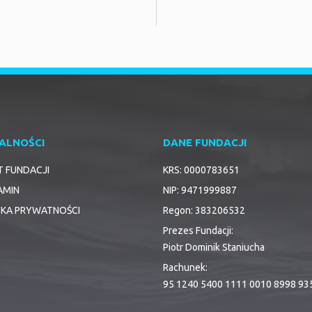
ALNOŚCI
DANE FUNDACJI
T FUNDACJI
KRS: 0000783651
AMIN
NIP: 9471999887
YKA PRYWATNOŚCI
Regon: 383206532
Prezes Fundacji:
Piotr Dominik Staniucha
Rachunek:
95 1240 5400 1111 0010 8998 93