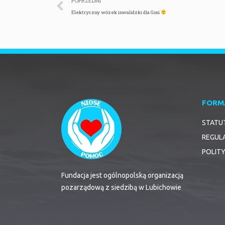
POPRZEDNI
Elektryczny wózek inwalidzki dla Gosi
FORM
STATU
REGUL
POLIT
Fundacja jest ogólnopolską organizacją
pozarządową z siedzibą w Lubichowie