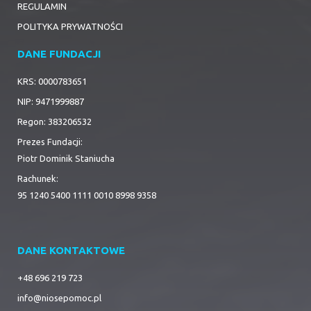
REGULAMIN
POLITYKA PRYWATNOŚCI
DANE FUNDACJI
KRS: 0000783651
NIP: 9471999887
Regon: 383206532
Prezes Fundacji:
Piotr Dominik Staniucha
Rachunek:
95 1240 5400 1111 0010 8998 9358
DANE KONTAKTOWE
+48 696 219 723
info@niosepomoc.pl