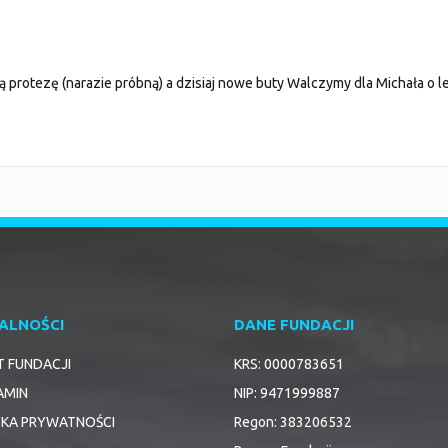
 protezę (narazie próbną) a dzisiaj nowe buty Walczymy dla Michała o l
ALNOŚCI
DANE FUNDACJI
T FUNDACJI
KRS: 0000783651
AMIN
NIP: 9471999887
YKA PRYWATNOŚCI
Regon: 383206532