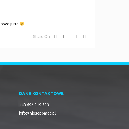
epsze jutro
Share On
DANE KONTAKTOWE
+48 696 219 723
info@niosepomoc.pl