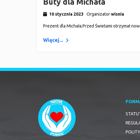
Buty dla Michała
10 stycznia 2023
Organizator
wisnia
Prezent dla Michała.Przed Świetami otrzymał nową
Więcej...
FORM
STATU
REGUL
POLIT