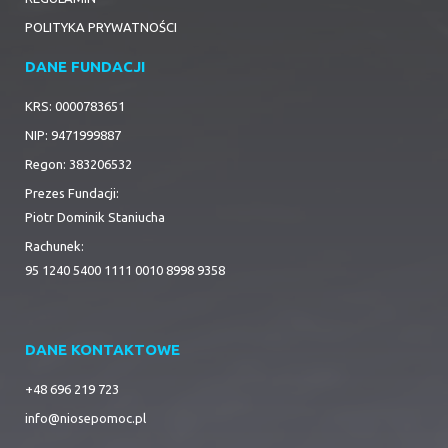
POLITYKA PRYWATNOŚCI
DANE FUNDACJI
KRS: 0000783651
NIP: 9471999887
Regon: 383206532
Prezes Fundacji:
Piotr Dominik Staniucha
Rachunek:
95 1240 5400 1111 0010 8998 9358
DANE KONTAKTOWE
+48 696 219 723
info@niosepomoc.pl