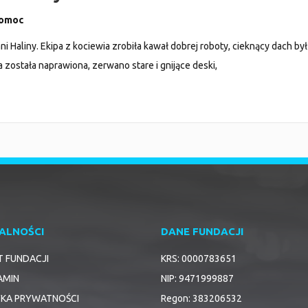
Pomoc
 Haliny. Ekipa z kociewia zrobiła kawał dobrej roboty, cieknący dach był
a została naprawiona, zerwano stare i gnijące deski,
ALNOŚCI
DANE FUNDACJI
T FUNDACJI
KRS: 0000783651
AMIN
NIP: 9471999887
YKA PRYWATNOŚCI
Regon: 383206532