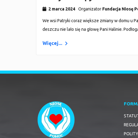
2 marca 2024
Organizator
Fundacja Niosę 
We wsi Patryki coraz większe zmiany w domu u Pani
deszczu nie lało się na głowę Pani Halinie. Podłog
Więcej...
FORM
STATU
REGUL
POLIT