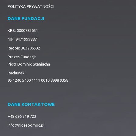
POLITYKA PRYWATNOŚCI
DANE FUNDACJI
KRS: 0000783651
NIP: 9471999887
Regon: 383206532
Prezes Fundacji:
Piotr Dominik Staniucha
Rachunek:
95 1240 5400 1111 0010 8998 9358
DANE KONTAKTOWE
+48 696 219 723
info@niosepomoc.pl