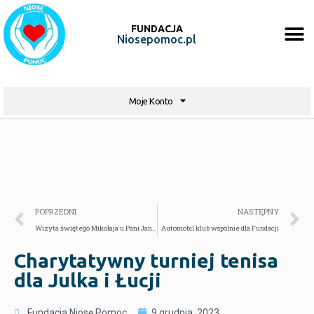
FUNDACJA
Niosepomoc.pl
Moje Konto
POPRZEDNI
NASTĘPNY
Wizyta świętego Mikołaja u Pani Janiny
Automobil klub wspólnie dla Fundacji
Charytatywny turniej tenisa
dla Julka i Łucji
Fundacja Niosę Pomoc
9 grudnia, 2023