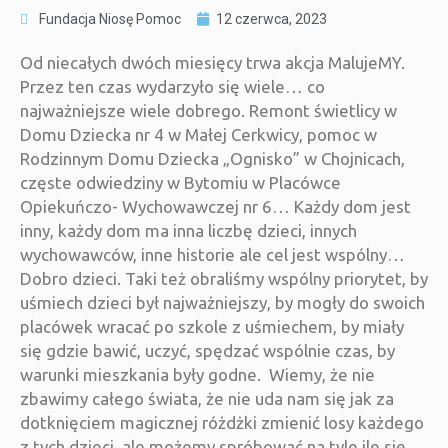
Fundacja Niosę Pomoc
12 czerwca, 2023
Od niecałych dwóch miesięcy trwa akcja MalujeMY.
Przez ten czas wydarzyło się wiele… co
najważniejsze wiele dobrego. Remont świetlicy w
Domu Dziecka nr 4 w Małej Cerkwicy, pomoc w
Rodzinnym Domu Dziecka „Ognisko” w Chojnicach,
częste odwiedziny w Bytomiu w Placówce
Opiekuńczo- Wychowawczej nr 6… Każdy dom jest
inny, każdy dom ma inna liczbę dzieci, innych
wychowawców, inne historie ale cel jest wspólny…
Dobro dzieci. Taki też obraliśmy wspólny priorytet, by
uśmiech dzieci był najważniejszy, by mogły do swoich
placówek wracać po szkole z uśmiechem, by miały
się gdzie bawić, uczyć, spędzać wspólnie czas, by
warunki mieszkania były godne. Wiemy, że nie
zbawimy całego świata, że nie uda nam się jak za
dotknięciem magicznej różdżki zmienić losy każdego
z tych dzieci, ale możemy spróbować na tyle ile się