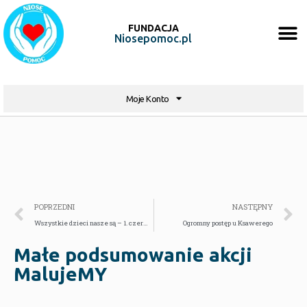
FUNDACJA
Niosepomoc.pl
Moje Konto
POPRZEDNI
NASTĘPNY
Wszystkie dzieci nasze są – 1. czerwca!!
Ogromny postęp u Ksawerego
Małe podsumowanie akcji
MalujeMY