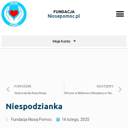
FUNDACJA
Niosepomoc.pl
Moje Konto
POPRZEDNI
NASTĘPNY
Stoliczek dla Pana Henia
Wizyta w Bibliotece Miejskiej w Starogardzie Gdańskim
Niespodzianka
Fundacja Niosę Pomoc
16 lutego, 2025