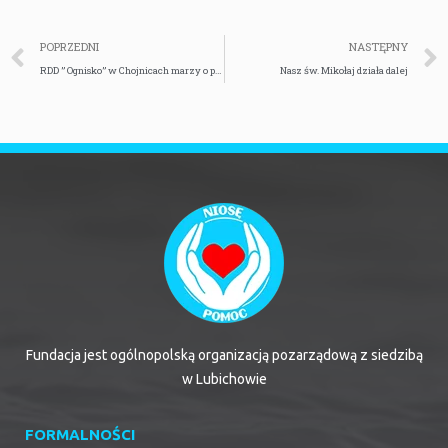
POPRZEDNI
NASTĘPNY
RDD ” Ognisko” w Chojnicach marzy o przydomowej siłowni
Nasz św. Mikołaj działa dalej
Fundacja jest ogólnopolską organizacją pozarządową z siedzibą
w Lubichowie
FORMALNOŚCI