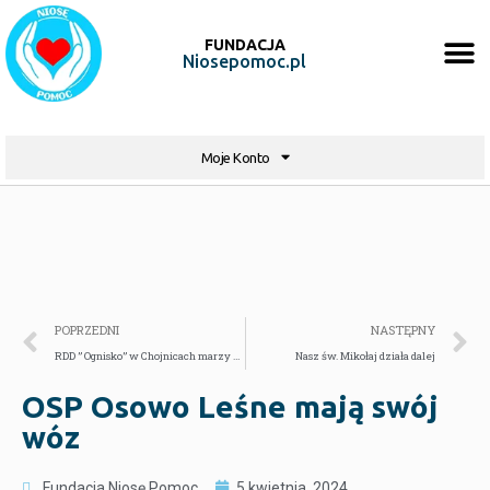
FUNDACJA
Niosepomoc.pl
Moje Konto
POPRZEDNI
NASTĘPNY
RDD ” Ognisko” w Chojnicach marzy o przydomowej siłowni
Nasz św. Mikołaj działa dalej
OSP Osowo Leśne mają swój
wóz
Fundacja Niosę Pomoc
5 kwietnia, 2024