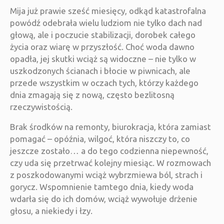
Mija już prawie sześć miesięcy, odkąd katastrofalna
powódź odebrała wielu ludziom nie tylko dach nad
głową, ale i poczucie stabilizacji, dorobek całego
życia oraz wiarę w przyszłość. Choć woda dawno
opadła, jej skutki wciąż są widoczne – nie tylko w
uszkodzonych ścianach i błocie w piwnicach, ale
przede wszystkim w oczach tych, którzy każdego
dnia zmagają się z nową, często bezlitosną
rzeczywistością.
Brak środków na remonty, biurokracja, która zamiast
pomagać – opóźnia, wilgoć, która niszczy to, co
jeszcze zostało… a do tego codzienna niepewność,
czy uda się przetrwać kolejny miesiąc. W rozmowach
z poszkodowanymi wciąż wybrzmiewa ból, strach i
gorycz. Wspomnienie tamtego dnia, kiedy woda
wdarła się do ich domów, wciąż wywołuje drżenie
głosu, a niekiedy i łzy.