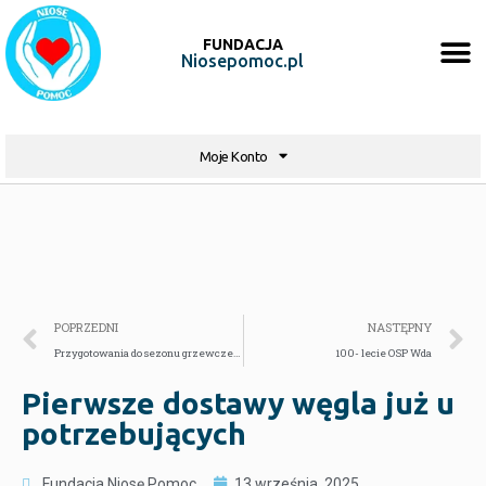
FUNDACJA
Niosepomoc.pl
Moje Konto
POPRZEDNI
NASTĘPNY
Przygotowania do sezonu grzewczego czas start!
100- lecie OSP Wda
Pierwsze dostawy węgla już u
potrzebujących
Fundacja Niosę Pomoc
13 września, 2025