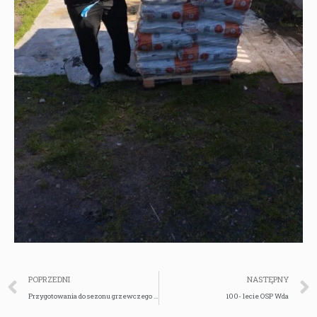
POPRZEDNI
NASTĘPNY
Przygotowania do sezonu grzewczego czas start!
100- lecie OSP Wda