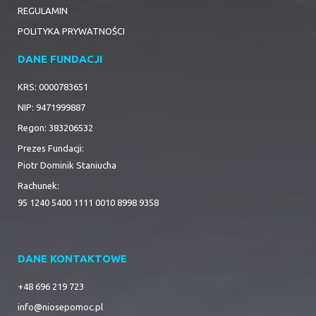
REGULAMIN
POLITYKA PRYWATNOŚCI
DANE FUNDACJI
KRS: 0000783651
NIP: 9471999887
Regon: 383206532
Prezes Fundacji:
Piotr Dominik Staniucha
Rachunek:
95 1240 5400 1111 0010 8998 9358
DANE KONTAKTOWE
+48 696 219 723
info@niosepomoc.pl