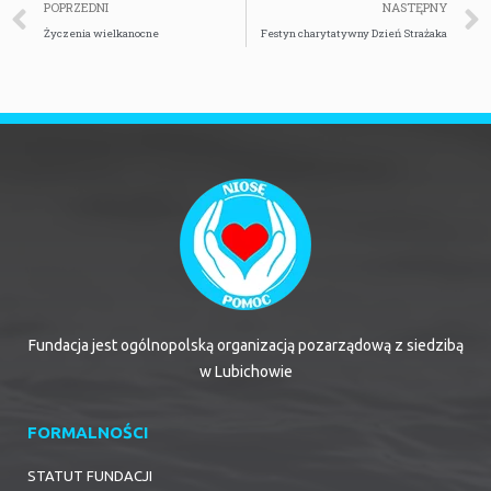
POPRZEDNI
NASTĘPNY
Życzenia wielkanocne
Festyn charytatywny Dzień Strażaka
Fundacja jest ogólnopolską organizacją pozarządową z siedzibą
w Lubichowie
FORMALNOŚCI
STATUT FUNDACJI