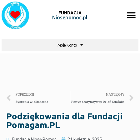
FUNDACJA
Niosepomoc.pl
Moje Konto
POPRZEDNI
NASTĘPNY
Życzenia wielkanocne
Festyn charytatywny Dzień Strażaka
Podziękowania dla Fundacji
Pomagam.PL
Fundacja Niosę Pomoc
21 kwietnia, 2025