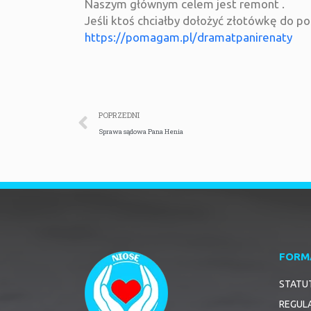
Naszym głównym celem jest remont .
Jeśli ktoś chciałby dołożyć złotówkę do po
https://pomagam.pl/dramatpanirenaty
POPRZEDNI
Sprawa sądowa Pana Henia
FORM
STATU
REGUL