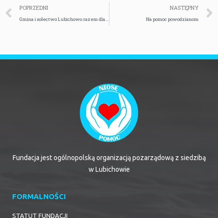
POPRZEDNI
NASTĘPNY
Gmina i sołectwo Lubichowo razem dla powodzian
Na pomoc powodzianom
Fundacja jest ogólnopolską organizacją pozarządową z siedzibą
w Lubichowie
FORMALNOŚCI
STATUT FUNDACJI