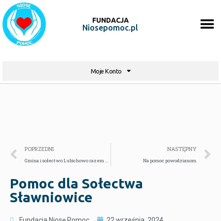
FUNDACJA
Niosepomoc.pl
Moje Konto
POPRZEDNI
NASTĘPNY
Gmina i sołectwo Lubichowo razem dla powodzian
Na pomoc powodzianom
Pomoc dla Sołectwa
Sławniowice
Fundacja Niosę Pomoc
22 września, 2024