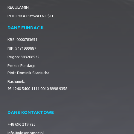
REGULAMIN
POLITYKA PRYWATNOŚCI
DANE FUNDACJI
KRS: 0000783651
NIP: 9471999887
Regon: 383206532
Prezes Fundacji:
Piotr Dominik Staniucha
Rachunek:
95 1240 5400 1111 0010 8998 9358
DANE KONTAKTOWE
+48 696 219 723
info@niosepomoc.pl