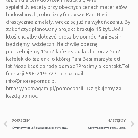
sypialni..Niestety przy obecnych cenach materiałów
budowlanych, robocizny fundusze Pani Basi
drastycznie zmalały, wręcz są już na wykończeniu. By
zakończyć planowany projekt brakuje 15 tyś. Jeśli
ktoś chciałby dołożyć grosz by pomóc Pani Basi -
będzięmy wdzięczni.Na chwilę obecną
potrzebujemy 15m2 kafelek do kuchni oraz 5m2
kafelek do łazienki o której Pani Basi marzyła od
lat.Może ktoś da radę pomóc ?Prosimy o kontakt.Tel
fundacji 696-219-723 lub e mail
info@nioisepomoc.pl
https://pomagam.pl/pomocbasii Dziękujemy za
każdą pomoc
POPRZEDNI
NASTĘPNY
Światowy dzień świadomości autyzmu – Bracia Zachar i Bruno
Sprawa sądowa Pana Henia