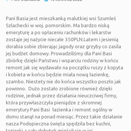
Pani Basia jest mieszkanką malutkiej wsi Szumleś
Szlachecki w woj. pomorskim. Ma bardzo niską
emeryturę a po opłaceniu rachunków i lekarstw
zostaje jej nażycie niecałe 350PLN.Latem i jesienią
dorabia sobie zbierając jagody oraz grzyby co zasila
jej budżet domowy. Prowadziliśmy dla Pani Basi
zbiórkę dzięki Państwu i wsparciu rodziny w końcu
remont jak się wydawało na początku ruszy z kopyta
i kobieta w końcu będzie miała nową łazienkę,
szambo. Niestety nie do końca wszystko poszło jak
powinno. Dużo zostało zrobione również dzięki
rodzinie, jednak przez działania nieuczciwej firmy,
która przywłaszczyła pieniądze z skromnej
emerytury Pani Basi łazienka i remont ogólny w
domu stanął na ponad miesiąc. Przez takie działanie
nasza Podopieczna święta spędziła bez kuchni,
łazienki a cały dobytek mieścił się w jej