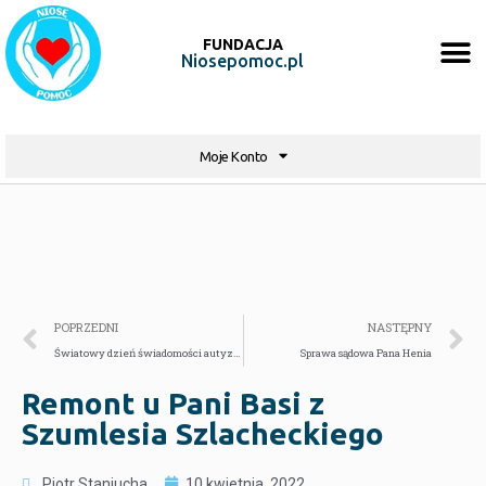
FUNDACJA
Niosepomoc.pl
Moje Konto
POPRZEDNI
NASTĘPNY
Światowy dzień świadomości autyzmu – Bracia Zachar i Bruno
Sprawa sądowa Pana Henia
Remont u Pani Basi z
Szumlesia Szlacheckiego
Piotr Staniucha
10 kwietnia, 2022