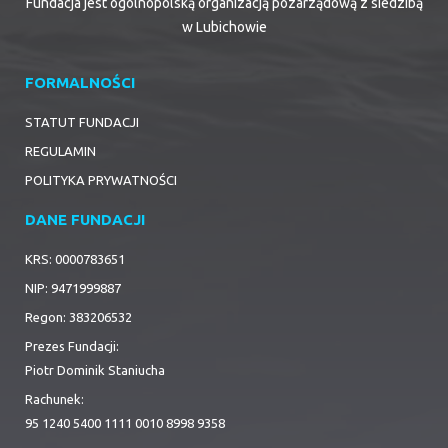
Fundacja jest ogólnopolską organizacją pozarządową z siedzibą
w Lubichowie
FORMALNOŚCI
STATUT FUNDACJI
REGULAMIN
POLITYKA PRYWATNOŚCI
DANE FUNDACJI
KRS: 0000783651
NIP: 9471999887
Regon: 383206532
Prezes Fundacji:
Piotr Dominik Staniucha
Rachunek:
95 1240 5400 1111 0010 8998 9358