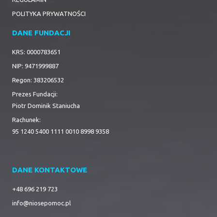
POLITYKA PRYWATNOŚCI
DANE FUNDACJI
KRS: 0000783651
NIP: 9471999887
Regon: 383206532
Prezes Fundacji:
Piotr Dominik Staniucha
Rachunek:
95 1240 5400 1111 0010 8998 9358
DANE KONTAKTOWE
+48 696 219 723
info@niosepomoc.pl