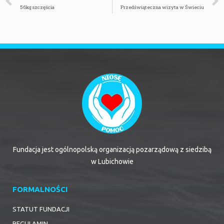
56kg szczęścia
Przedświąteczna wizyta w Świeciu
Fundacja jest ogólnopolską organizacją pozarządową z siedzibą
w Lubichowie
FORMALNOŚCI
STATUT FUNDACJI
REGULAMIN