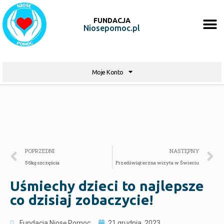
FUNDACJA
Niosepomoc.pl
Moje Konto
POPRZEDNI
NASTĘPNY
56kg szczęścia
Przedświąteczna wizyta w Świeciu
Uśmiechy dzieci to najlepsze
co dzisiaj zobaczycie!
Fundacja Niosę Pomoc
21 grudnia, 2023