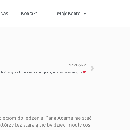
 Nas
Kontakt
Moje Konto
NASTĘPNY
Choć tysiące kilometrów od domu pomaganie jest zawsze fajne
dzieciom do jedzenia. Pana Adama nie stać
tórzy też starają się by dzieci mogły coś