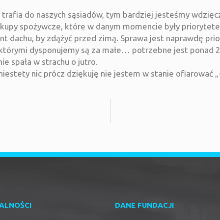
rafia do naszych sąsiadów, tym bardziej jesteśmy wdzięcz
akupy spożywcze, które w danym momencie były priorytete
t dachu, by zdążyć przed zimą. Sprawa jest naprawdę pri
, którymi dysponujemy są za małe… potrzebne jest ponad 2
e spała w strachu o jutro.
niestety nic prócz dziękuję nie jestem w stanie ofiarować 
ALNOŚCI
DANE FUNDACJI