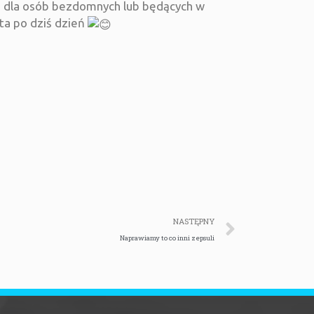
ki dla osób bezdomnych lub będących w
sta po dziś dzień
NASTĘPNY
Naprawiamy to co inni zepsuli