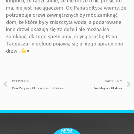
kłopotu, że radzi sobie, że nie może o nic prosić bo
ma, nie jest naciągaczem. Od Pana sołtysa wiemy, że
potrzebuje drzwi zewnętrznych by móc zamknąć
dom, te które były zniszczyła woda, a podarowane
inne drzwi okazują się za duże i nie można ich
zamknąć, dlatego spełniamy jedyną prośbę Pana
Tadeusza i niedługo pojawią się u niego upragnione
drzwi.
♥️
POPRZEDNI
NASTĘPNY
Pani Marysia z Ołdrzychowic Kłodzkich
Pani Magda z Kłodzka