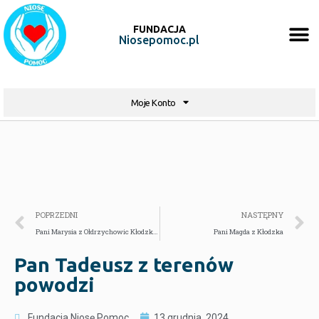
FUNDACJA
Niosepomoc.pl
Moje Konto
POPRZEDNI
NASTĘPNY
Pani Marysia z Ołdrzychowic Kłodzkich
Pani Magda z Kłodzka
Pan Tadeusz z terenów
powodzi
Fundacja Niosę Pomoc
13 grudnia, 2024