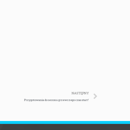
NASTĘPNY
Przygotowania do sezonu grzewczego czas start!