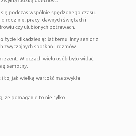
 zwykłą ludzką obecność.
 się podczas wspólnie spędzonego czasu.
 o rodzinie, pracy, dawnych świętach i
drowiu czy ulubionych potrawach.
życie kilkadziesiąt lat temu. Inny senior z
ch zwyczajnych spotkań i rozmów.
prezent. W oczach wielu osób było widać
się samotny.
 i to, jak wielką wartość ma zwykła
, że pomaganie to nie tylko