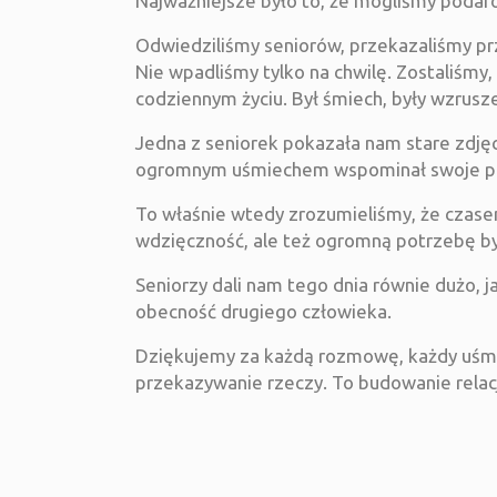
Najważniejsze było to, że mogliśmy podar
Odwiedziliśmy seniorów, przekazaliśmy pr
Nie wpadliśmy tylko na chwilę. Zostaliśmy,
codziennym życiu. Był śmiech, były wzrusz
Jedna z seniorek pokazała nam stare zdjęci
ogromnym uśmiechem wspominał swoje pierw
To właśnie wtedy zrozumieliśmy, że czase
wdzięczność, ale też ogromną potrzebę by
Seniorzy dali nam tego dnia równie dużo, ja
obecność drugiego człowieka.
Dziękujemy za każdą rozmowę, każdy uśmie
przekazywanie rzeczy. To budowanie relacj