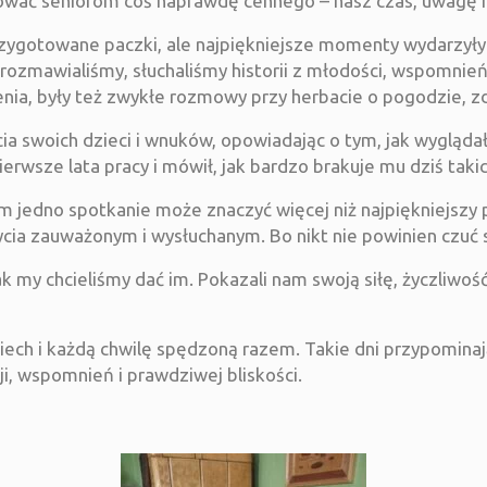
ować seniorom coś naprawdę cennego – nasz czas, uwagę i
zygotowane paczki, ale najpiękniejsze momenty wydarzyły
 rozmawialiśmy, słuchaliśmy historii z młodości, wspomnień
enia, były też zwykłe rozmowy przy herbacie o pogodzie, z
a swoich dzieci i wnuków, opowiadając o tym, jak wyglądało 
sze lata pracy i mówił, jak bardzo brakuje mu dziś taki
m jedno spotkanie może znaczyć więcej niż najpiękniejszy 
cia zauważonym i wysłuchanym. Bo nikt nie powinien czuć 
k my chcieliśmy dać im. Pokazali nam swoją siłę, życzliwość
ch i każdą chwilę spędzoną razem. Takie dni przypominają
i, wspomnień i prawdziwej bliskości.