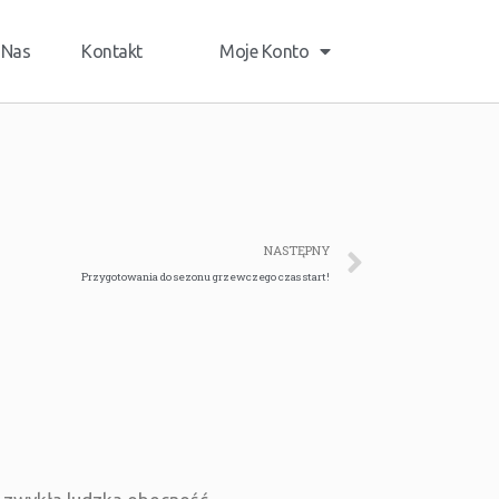
 Nas
Kontakt
Moje Konto
NASTĘPNY
Przygotowania do sezonu grzewczego czas start!