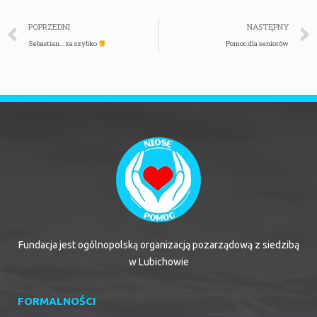
POPRZEDNI
NASTĘPNY
Sebastian… za szybko
Pomoc dla seniorów
Fundacja jest ogólnopolską organizacją pozarządową z siedzibą
w Lubichowie
FORMALNOŚCI