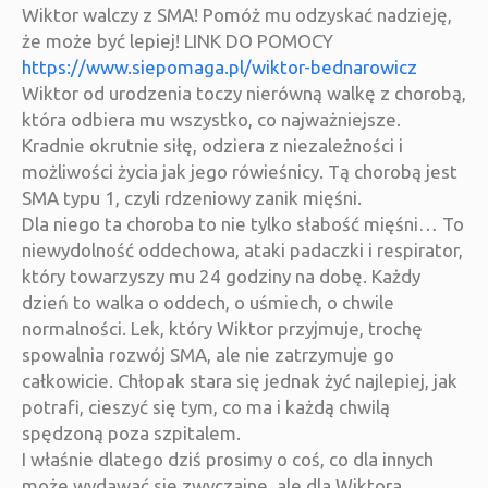
Wiktor walczy z SMA! Pomóż mu odzyskać nadzieję,
że może być lepiej! LINK DO POMOCY
https://www.siepomaga.pl/wiktor-bednarowicz
Wiktor od urodzenia toczy nierówną walkę z chorobą,
która odbiera mu wszystko, co najważniejsze.
Kradnie okrutnie siłę, odziera z niezależności i
możliwości życia jak jego rówieśnicy. Tą chorobą jest
SMA typu 1, czyli rdzeniowy zanik mięśni.
Dla niego ta choroba to nie tylko słabość mięśni… To
niewydolność oddechowa, ataki padaczki i respirator,
który towarzyszy mu 24 godziny na dobę. Każdy
dzień to walka o oddech, o uśmiech, o chwile
normalności. Lek, który Wiktor przyjmuje, trochę
spowalnia rozwój SMA, ale nie zatrzymuje go
całkowicie. Chłopak stara się jednak żyć najlepiej, jak
potrafi, cieszyć się tym, co ma i każdą chwilą
spędzoną poza szpitalem.
I właśnie dlatego dziś prosimy o coś, co dla innych
może wydawać się zwyczajne, ale dla Wiktora